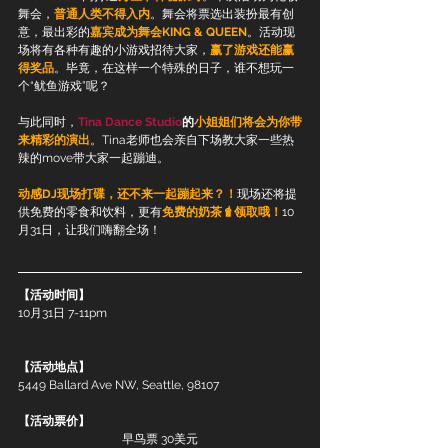
舞会，
普通人类不得入内
。舞会将票选出装扮最有创
意，最出彩的
嘉宾成为舞会KING & QUEEN
。活动现
场将有各种有趣的小游戏招待大家，
赢了游戏还能赢
得奖品
。毕竟，在这样一个特殊的日子，谁不想玩一
个“鱿鱼游戏”呢？
与此同时，
Tina Dance Studio
的
小姐姐们将会为你带
来精彩的演出
。Tina老师也会亲自下场教大家一些热
辣的move带大家一起蹦迪。
动感DJ现场打碟，还不来一起蹦起来？！
现场还将提
供免费的零食和饮料，更有
免费的奶茶🧋领取哦！
10
月31日，让我们嗨翻全场！
【活动时间】
10月31日 7-11pm
【活动地点】
5449 Ballard Ave NW, Seattle, 98107
【活动票价】
早鸟票 30美元