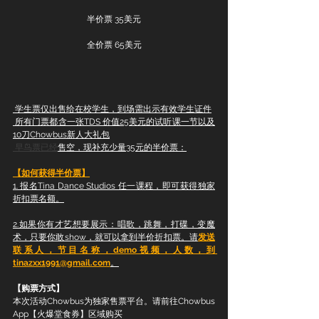
半价票 35美元
全价票 65美元
 学生票仅出售给在校学生，到场需出示有效学生证件
 所有门票都含一张TDS 价值25美元的试听课一节以及
10刀Chowbus新人大礼包
 早鸟票已经
售空，现补充少量35元的半价票：
【如何获得半价票】
1. 报名Tina Dance Studios 任一课程，即可获得独家
折扣票名额。
2.如果你有才艺想要展示：唱歌，跳舞，打碟，变魔
术，只要你敢show，就可以拿到半价折扣票。请
发送
联系人，节目名称，demo视频，人数，到 
tinazxx1991@gmail.com
。
【购票方式】
本次活动Chowbus为独家售票平台。请前往Chowbus 
App【火爆堂食券】区域购买