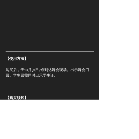
【使用方法】
购买后，于10月31日7点到达舞会现场。出示舞会门
票。学生票需同时出示学生证。
【购买须知】
⚠️ 参与本次活动的嘉宾必须完成COVID-19疫苗防疫，
须携带id和疫苗卡（可以出示电子版）
⚠️ 
学生票需出示有效学生证件证明为在校学生